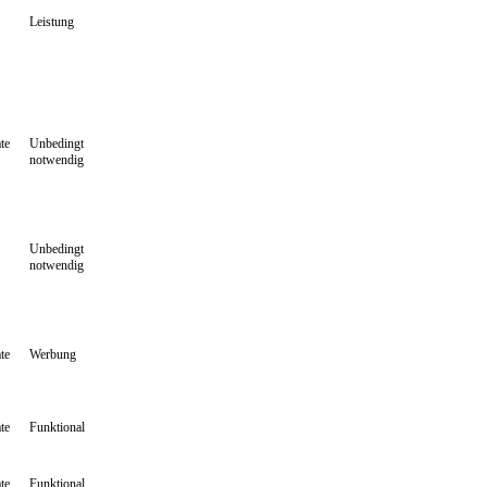
Leistung
te
Unbedingt
notwendig
Unbedingt
notwendig
te
Werbung
te
Funktional
te
Funktional