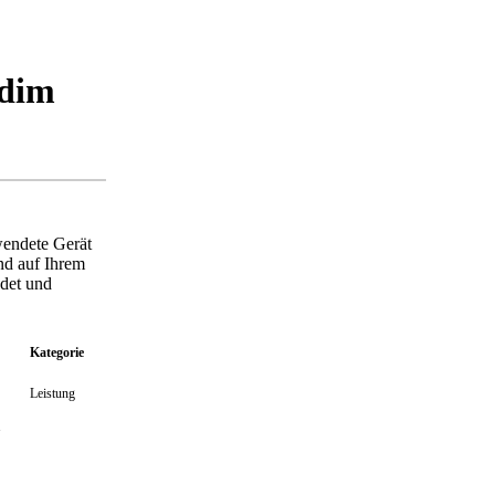
adim
wendete Gerät
nd auf Ihrem
ndet und
Kategorie
Leistung
1