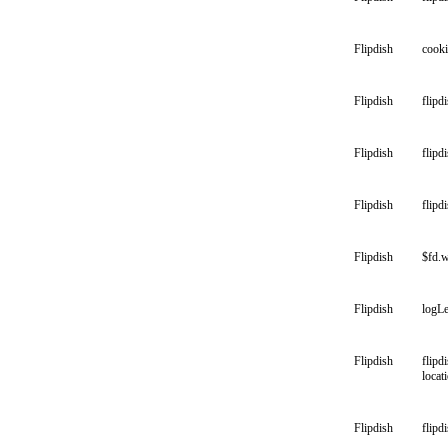
Flipdish
cooki
Flipdish
flipd
Flipdish
flipd
Flipdish
flipd
Flipdish
$fd.w
Flipdish
logLe
Flipdish
flipd
locat
Flipdish
flipd