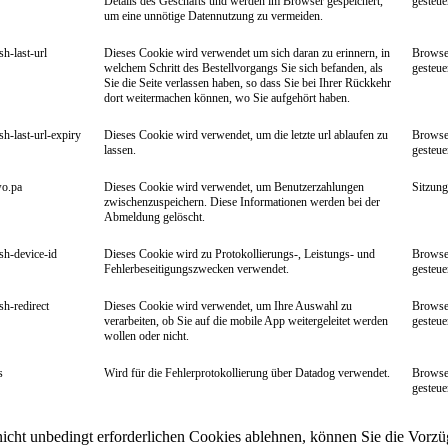
Details des Geschäfts und werden im Browser gespeichert,
gesteue
um eine unnötige Datennutzung zu vermeiden.
sh-last-url
Dieses Cookie wird verwendet um sich daran zu erinnern, in
Browse
welchem Schritt des Bestellvorgangs Sie sich befanden, als
gesteue
Sie die Seite verlassen haben, so dass Sie bei Ihrer Rückkehr
dort weitermachen können, wo Sie aufgehört haben.
ish-last-url-expiry
Dieses Cookie wird verwendet, um die letzte url ablaufen zu
Browse
lassen.
gesteue
wo.pa
Dieses Cookie wird verwendet, um Benutzerzahlungen
Sitzung
zwischenzuspeichern. Diese Informationen werden bei der
Abmeldung gelöscht.
ish-device-id
Dieses Cookie wird zu Protokollierungs-, Leistungs- und
Browse
Fehlerbeseitigungszwecken verwendet.
gesteue
ish-redirect
Dieses Cookie wird verwendet, um Ihre Auswahl zu
Browse
verarbeiten, ob Sie auf die mobile App weitergeleitet werden
gesteue
wollen oder nicht.
s
Wird für die Fehlerprotokollierung über Datadog verwendet.
Browse
gesteue
nicht unbedingt erforderlichen Cookies ablehnen, können Sie die Vorzü