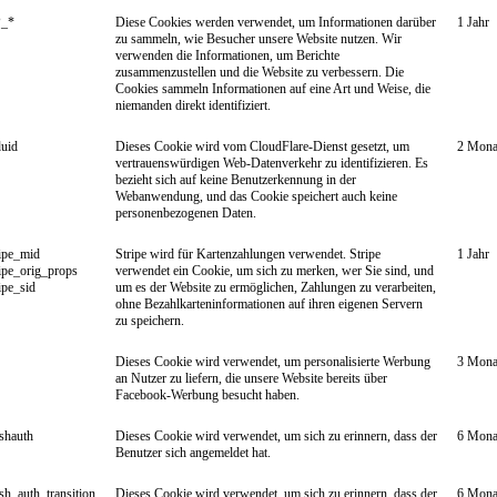
_*
Diese Cookies werden verwendet, um Informationen darüber
1 Jahr
zu sammeln, wie Besucher unsere Website nutzen. Wir
verwenden die Informationen, um Berichte
zusammenzustellen und die Website zu verbessern. Die
Cookies sammeln Informationen auf eine Art und Weise, die
niemanden direkt identifiziert.
duid
Dieses Cookie wird vom CloudFlare-Dienst gesetzt, um
2 Mona
vertrauenswürdigen Web-Datenverkehr zu identifizieren. Es
bezieht sich auf keine Benutzerkennung in der
Webanwendung, und das Cookie speichert auch keine
personenbezogenen Daten.
ipe_mid
Stripe wird für Kartenzahlungen verwendet. Stripe
1 Jahr
ipe_orig_props
verwendet ein Cookie, um sich zu merken, wer Sie sind, und
ipe_sid
um es der Website zu ermöglichen, Zahlungen zu verarbeiten,
ohne Bezahlkarteninformationen auf ihren eigenen Servern
zu speichern.
Dieses Cookie wird verwendet, um personalisierte Werbung
3 Mona
an Nutzer zu liefern, die unsere Website bereits über
Facebook-Werbung besucht haben.
ishauth
Dieses Cookie wird verwendet, um sich zu erinnern, dass der
6 Mona
Benutzer sich angemeldet hat.
ish_auth_transition
Dieses Cookie wird verwendet, um sich zu erinnern, dass der
6 Mona