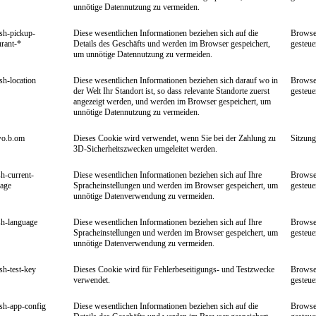
unnötige Datennutzung zu vermeiden.
ish-pickup-
Diese wesentlichen Informationen beziehen sich auf die
Browse
urant-*
Details des Geschäfts und werden im Browser gespeichert,
gesteue
um unnötige Datennutzung zu vermeiden.
ish-location
Diese wesentlichen Informationen beziehen sich darauf wo in
Browse
der Welt Ihr Standort ist, so dass relevante Standorte zuerst
gesteue
angezeigt werden, und werden im Browser gespeichert, um
unnötige Datennutzung zu vermeiden.
wo.b.om
Dieses Cookie wird verwendet, wenn Sie bei der Zahlung zu
Sitzung
3D-Sicherheitszwecken umgeleitet werden.
sh-current-
Diese wesentlichen Informationen beziehen sich auf Ihre
Browse
uage
Spracheinstellungen und werden im Browser gespeichert, um
gesteue
unnötige Datenverwendung zu vermeiden.
sh-language
Diese wesentlichen Informationen beziehen sich auf Ihre
Browse
Spracheinstellungen und werden im Browser gespeichert, um
gesteue
unnötige Datenverwendung zu vermeiden.
ish-test-key
Dieses Cookie wird für Fehlerbeseitigungs- und Testzwecke
Browse
verwendet.
gesteue
ish-app-config
Diese wesentlichen Informationen beziehen sich auf die
Browse