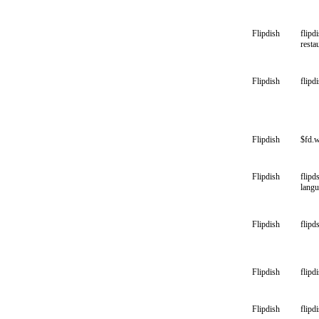
Flipdish
flipd
resta
Flipdish
flipd
Flipdish
$fd.
Flipdish
flipd
lang
Flipdish
flipd
Flipdish
flipd
Flipdish
flipd