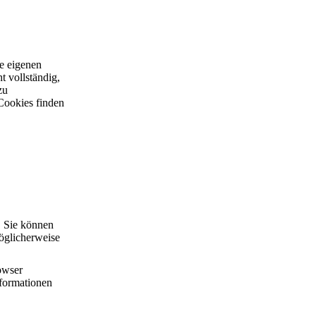
re eigenen
t vollständig,
zu
 Cookies finden
. Sie können
Möglicherweise
owser
nformationen