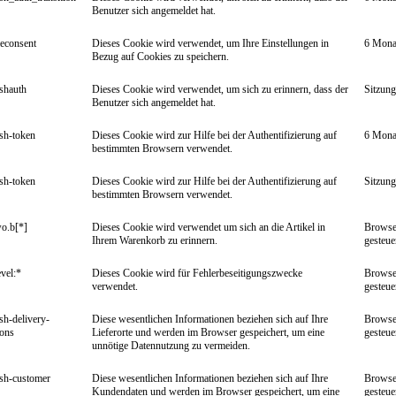
Benutzer sich angemeldet hat.
econsent
Dieses Cookie wird verwendet, um Ihre Einstellungen in
6 Mona
Bezug auf Cookies zu speichern.
ishauth
Dieses Cookie wird verwendet, um sich zu erinnern, dass der
Sitzung
Benutzer sich angemeldet hat.
ish-token
Dieses Cookie wird zur Hilfe bei der Authentifizierung auf
6 Mona
bestimmten Browsern verwendet.
ish-token
Dieses Cookie wird zur Hilfe bei der Authentifizierung auf
Sitzung
bestimmten Browsern verwendet.
o.b[*]
Dieses Cookie wird verwendet um sich an die Artikel in
Browse
Ihrem Warenkorb zu erinnern.
gesteue
vel:*
Dieses Cookie wird für Fehlerbeseitigungszwecke
Browse
verwendet.
gesteue
ish-delivery-
Diese wesentlichen Informationen beziehen sich auf Ihre
Browse
ions
Lieferorte und werden im Browser gespeichert, um eine
gesteue
unnötige Datennutzung zu vermeiden.
ish-customer
Diese wesentlichen Informationen beziehen sich auf Ihre
Browse
Kundendaten und werden im Browser gespeichert, um eine
gesteue